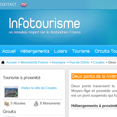
CONTACT
-
Accueil
Hébergements
Loisirs
Tourisme
Circuits To
Accueil
>
Monuments France
>
Auvergne
>
Puy-de-Dôme
>
Coudes
> Deux 
Deux ponts de la riviè
Tourisme à proximité
Deux ponts traversent la 
Visitez la ville de Coudes
Moyen-Âge et possède une 
est un pont suspendu qui fu
5 Musées
8 Monuments
Hébergements à proximi
Circuits