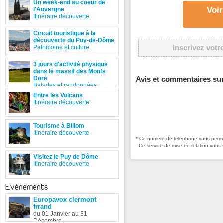
Un week-end au coeur de
Voir
l'Auvergne
Itinéraire découverte
Circuit touristique à la
découverte du Puy-de-Dôme
Inscrivez votr
Patrimoine et culture
3 jours d'activité physique
dans le massif des Monts
Dore
Avis et commentaires sur
Balades et randonnées
Entre les Volcans
Itinéraire découverte
Tourisme à Billom
Itinéraire découverte
* Ce numero de téléphone vous permet
Ce service de mise en relation vous 
Visitez le Puy de Dôme
Itinéraire découverte
Evénements
Europavox clermont
frrand
du 01 Janvier au 31
Décembre