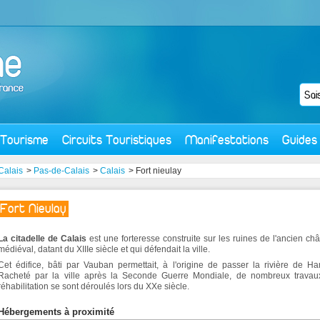
Tourisme
Circuits Touristiques
Manifestations
Guides
Calais
>
Pas-de-Calais
>
Calais
> Fort nieulay
Fort Nieulay
La citadelle de Calais
est une forteresse construite sur les ruines de l'ancien ch
médiéval, datant du XIIIe siècle et qui défendait la ville.
Cet édifice, bâti par Vauban permettait, à l'origine de passer la rivière de H
Racheté par la ville après la Seconde Guerre Mondiale, de nombreux travau
réhabilitation se sont déroulés lors du XXe siècle.
Hébergements à proximité