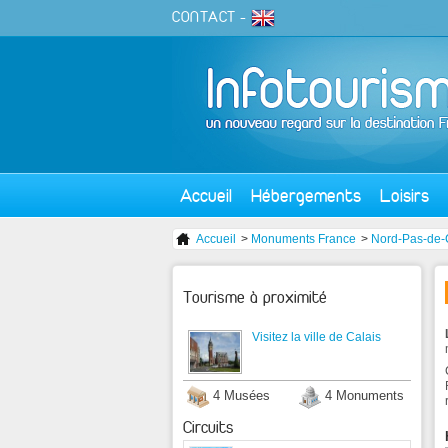
CONTACT
-
Accueil
Hébergements
Loisirs
Accueil
>
Monuments France
>
Nord-Pas-de-
Tourisme à proximité
Visitez la ville de Calais
4 Musées
4 Monuments
Circuits