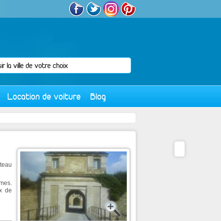
Location de voiture
Blog
âteau
ames.
x de