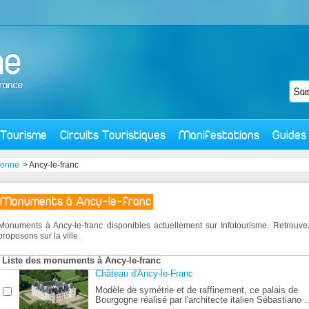
Tourisme
Circuits Touristiques
Manifestations
Guides
onne
> Ancy-le-franc
Monuments à Ancy-le-franc
Monuments à Ancy-le-franc disponibles actuellement sur Infotourisme. Retrou
proposons sur la ville.
Liste des monuments à Ancy-le-franc
Château d'Ancy-le-Franc
Modèle de symétrie et de raffinement, ce palais de
Bourgogne réalisé par l'architecte italien Sébastiano ..