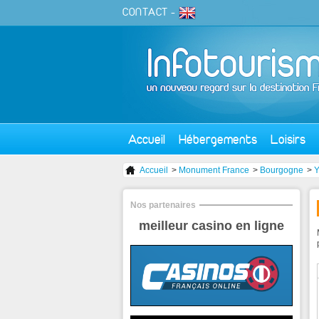
CONTACT
-
Accueil
Hébergements
Loisirs
Accueil
>
Monument France
>
Bourgogne
>
Y
Nos partenaires
meilleur casino en ligne