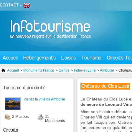
CONTACT
-
Accueil
Hébergements
Loisirs
Tourisme
Circuits To
Accueil
>
Monuments France
>
Centre
>
Indre-et-Loire
>
Amboise
> Château
Château du Clos Lucé
Tourisme à proximité
Le Château du Clos Lucé e
Visitez la ville de Amboise
demeure de Leonard Vinc
Mias son histoire débute s
3 Musées
11
Charles VIII qui en devient 
Monuments
en fait l’acquisition. Outre
font certes sa singularité, ce
Circuits