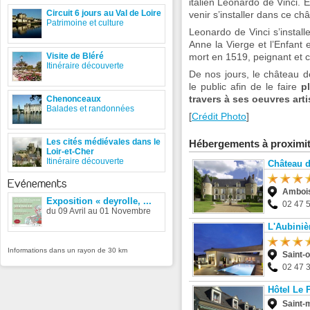
italien Leonardo de Vinci. 
Circuit 6 jours au Val de Loire
venir s’installer dans ce châ
Patrimoine et culture
Leonardo de Vinci s’install
Anne la Vierge et l’Enfant e
Visite de Bléré
mort en 1519, peignant et 
Itinéraire découverte
De nos jours, le château 
le public afin de le faire
pl
travers à ses oeuvres art
Chenonceaux
Balades et randonnées
[
Crédit Photo
]
Les cités médiévales dans le
Hébergements à proximi
Loir-et-Cher
Itinéraire découverte
Château d
Evénements
Amboi
Exposition « deyrolle, ...
02 47 
du 09 Avril au 01 Novembre
L'Aubiniè
Informations dans un rayon de 30 km
Saint-
02 47 
Hôtel Le
Saint-