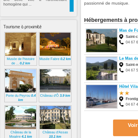
passionné de musique.
homogène qui ...
Hébergements à pro
Tourisme à proximité
Mas de F
Saint-
04 67 
Le Mas de
Musée de l'histoire
Musée Fabre
0.2 km
de ...
0.2 km
Saint-
04 67 
Hôtel Vila
Porte du Peyrou
0.4
Château d'Ô
3.9 km
Fronti
km
04 67 
Voir
Château de la
Château d'Assas
Mogère
4.1 km
10.1 km