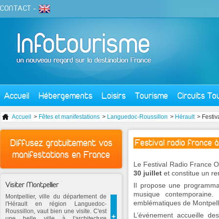
CONTACT
-
Accueil
Hébergements
Loisirs
Tourisme
Circuits To
Accueil
>
Fêtes et manifestations
>
Languedoc-Roussillon
>
Hérault
> Festiv
Diffusez gratuitement vos
Festival radio france à
manifestations en France
Le Festival Radio France O
30 juillet
et constitue un re
Visiter Montpellier
Il propose une programmat
musique contemporaine. L
Montpellier, ville du département de
emblématiques de Montpellie
l'Hérault en région Languedoc-
Roussillon, vaut bien une visite. C'est
L’événement accueille des
+
une belle ville à l'architecture