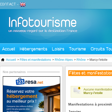
CONTACT
-
Accueil
Hébergements
Loisirs
Tourisme
Circuits To
Accueil
>
Fêtes et manifestations
>
Rhône-Alpes
>
Rhône
> Marcy-l'etoile
Nos partenaires
Fêtes et manifestation
Aucune manifestation
Marcy-l'etoile
Manifestations à proximit
Janvier