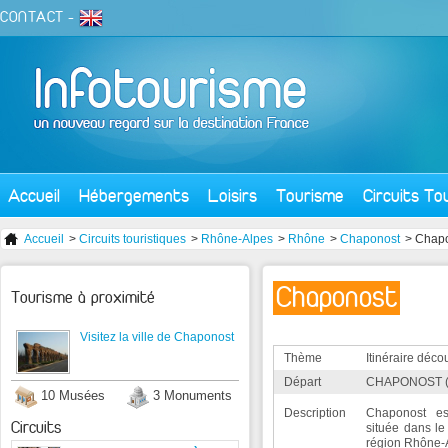
CONTACT
-
Accueil
Hébergements
Loisirs
Tourisme
Circuits To
Accueil
>
Circuits touristiques
>
Rhône-Alpes
>
Rhône
>
Chaponost
> Chap
Chaponost
Tourisme à proximité
Visitez la ville de Chaponost
Thème
Itinéraire déco
Départ
CHAPONOST (
10 Musées
3 Monuments
Description
Chaponost es
Circuits
située dans l
région Rhône-