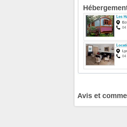
Hébergement
Les H
Ec
04 
Locat
Ly
04
Avis et comme