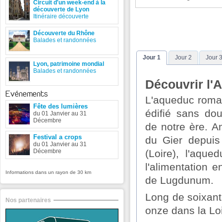
Circuit d'un week-end à la
découverte de Lyon
Itinéraire découverte
Découverte du Rhône
Balades et randonnées
Jour 1
Jour 2
Jour 
Lyon, patrimoine mondial
Balades et randonnées
Découvrir l'
Evénements
L'aqueduc roma
Fête des lumières
édifié sans dou
du 01 Janvier au 31
Décembre
de notre ère. 
Festival a crops
du Gier depui
du 01 Janvier au 31
Décembre
(Loire), l'aque
l'alimentation e
Informations dans un rayon de 30 km
de Lugdunum.
Long de soixante
Nos partenaires
onze dans la Lo