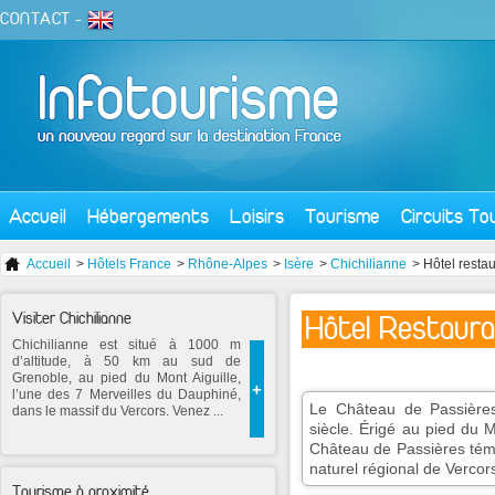
CONTACT
-
Accueil
Hébergements
Loisirs
Tourisme
Circuits To
Accueil
>
Hôtels France
>
Rhône-Alpes
>
Isère
>
Chichilianne
> Hôtel resta
Visiter Chichilianne
Hôtel Restaura
Chichilianne est situé à 1000 m
d’altitude, à 50 km au sud de
Grenoble, au pied du Mont Aiguille,
+
l’une des 7 Merveilles du Dauphiné,
Le Château de Passière
dans le massif du Vercors. Venez ...
siècle. Érigé au pied du M
Château de Passières témo
naturel régional de Vercor
Tourisme à proximité