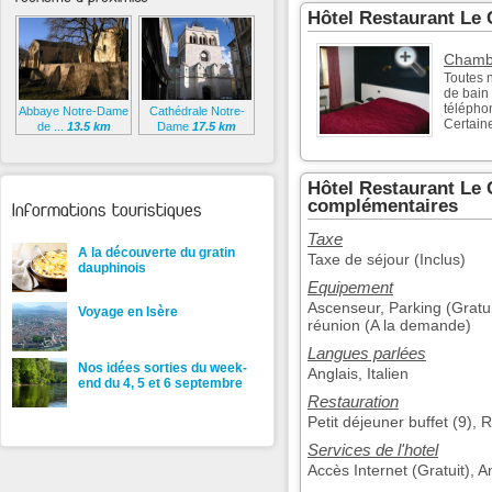
Hôtel Restaurant Le
Chambr
Toutes 
de bain
téléphon
Abbaye Notre-Dame
Cathédrale Notre-
Certaine
de ...
13.5 km
Dame
17.5 km
Hôtel Restaurant Le 
complémentaires
Informations touristiques
Taxe
A la découverte du gratin
Taxe de séjour (Inclus)
dauphinois
Equipement
Ascenseur, Parking (Gratu
Voyage en Isère
réunion (A la demande)
Langues parlées
Nos idées sorties du week-
Anglais, Italien
end du 4, 5 et 6 septembre
Restauration
Petit déjeuner buffet (9), 
Services de l'hotel
Accès Internet (Gratuit), 