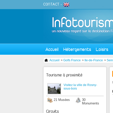
CONTACT
-
Accueil
Hébergements
Loisirs
Accueil
>
Golfs France
>
Ile-de-France
>
Sein
Tourisme à proximité
Visitez la ville de Rosny-
sous-bois
21 Musées
30
Monuments
Circuits