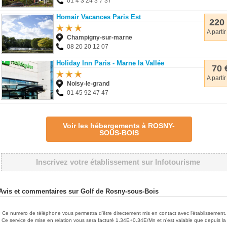
01 4 3 24 3 7 37
Homair Vacances Paris Est
220
A partir
Champigny-sur-marne
08 20 20 12 07
Holiday Inn Paris - Marne la Vallée
70 
A partir
Noisy-le-grand
01 45 92 47 47
Voir les hébergements à ROSNY-
SOUS-BOIS
Inscrivez votre établissement sur Infotourisme
Avis et commentaires sur Golf de Rosny-sous-Bois
* Ce numero de téléphone vous permettra d'être directement mis en contact avec l'établissement.
Ce service de mise en relation vous sera facturé 1.34E+0.34E/Mn et n'est valable que depuis la