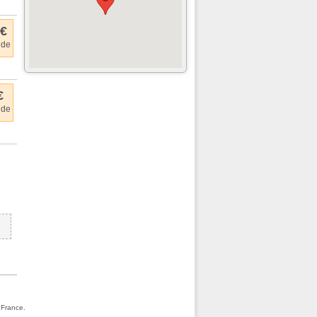
 €
 de
€
 de
 France.