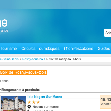
Tourisme
Circuits Touristiques
Manifestations
Guides
e-Saint-Denis
>
Rosny-sous-bois
> Golf de rosny-sous-bois
Golf de Rosny-sous-Bois
9 trous.
Hébergements à proximité
Ibis Nogent Sur Marne
48.41
A partir
Nogent-sur-marne