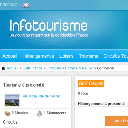
CONTACT
-
Accueil
Hébergements
Loisirs
Tourisme
Circuits To
Accueil
>
Golfs France
>
Limousin
>
Corrèze
>
Neuvic
> Golf neuvic
Golf Neuvic
Tourisme à proximité
9 trous.
Visitez la ville de Neuvic
Hébergements à proximité
2 Musées
1 Monuments
Voir l
Circuits