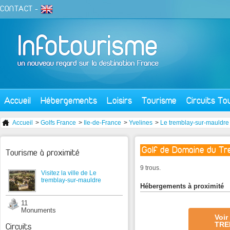
CONTACT
-
Accueil
Hébergements
Loisirs
Tourisme
Circuits To
Accueil
>
Golfs France
>
Ile-de-France
>
Yvelines
>
Le tremblay-sur-mauldre
Golf de Domaine du Tr
Tourisme à proximité
9 trous.
Visitez la ville de Le
tremblay-sur-mauldre
Hébergements à proximité
11
Monuments
Voir
TRE
Circuits