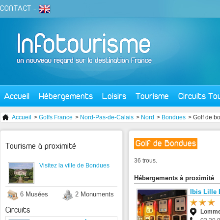
CONTACT
-
Accueil
Hébergements
Loisirs
Tourisme
Circuits To
Accueil
>
Golfs France
>
Nord-Pas-de-Calais
>
Nord
>
Bondues
> Golf de b
Golf de Bondues
Tourisme à proximité
36 trous.
Visitez la ville de Bondues
Hébergements à proximité
Ibis Lill
6 Musées
2 Monuments
Circuits
Lomm