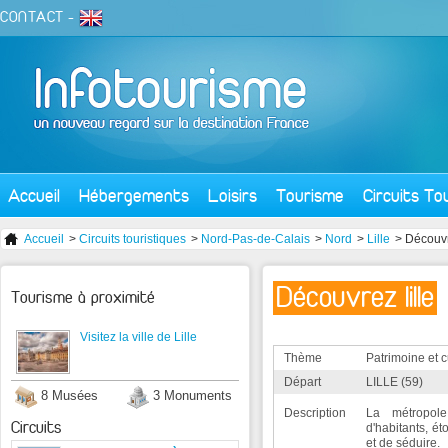
CONTACT
-
Accueil
Hébergements
Loisirs
Tourisme
Circuits To
Accueil
>
Circuits touristiques
>
Nord-Pas-de-Calais
>
Nord
>
Lille
> Découvr
Découvrez lille
Tourisme à proximité
Visitez la ville de Lille
Thème
Patrimoine et c
Départ
LILLE (59)
8 Musées
3 Monuments
Description
La métropole
Circuits
d'habitants, é
et de séduire.