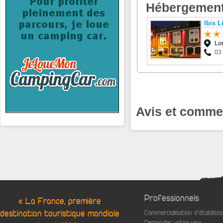
Hébergement
Ibis 
L
03
Avis et commen
Professionnels
« La France, première
destination touristique mondiale
Commercialisation d'établis
Demander votre visa