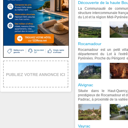
Découverte de la haute Bo
La Communauté de commune
structure intercommunale frança
du Lot et la région Midi-Pyrénée
Rocamadour
Rocamadour est un petit vill
département du Lot à l'extr
Pyrénées. Proche du Périgord et 
PUBLIEZ VOTRE ANNONCE ICI
Alvignac
Située dans le Haut-Quercy
prestigieux de Rocamadour et d
Padirac, à proximité de la vallée
Vayrac