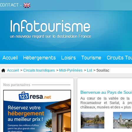
CONTACT
-
Accueil
Hébergements
Loisirs
Tourisme
Circuits To
Accueil
>
Circuits touristiques
>
Midi-Pyrénées
>
Lot
> Souillac
Nos partenaires
Bienvenue au Pays de Souil
Au cœur de la vallée de la 
Rocamadour et Sarlat, à prox
châteaux, musées et des « plus 