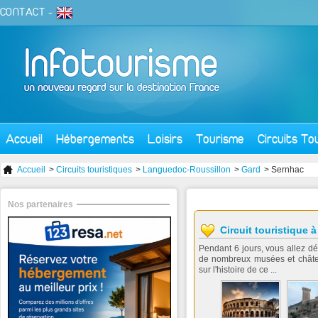
CONTACT
-
Accueil
Hébergements
Loisirs
Tourisme
Circuits To
Accueil
>
Circuits touristiques
>
Languedoc-Roussillon
>
Gard
> Sernhac
Nos partenaires
Circuit touristique 
Pendant 6 jours, vous allez dé
de nombreux musées et châte
sur l'histoire de ce ...