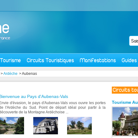
Tourisme
Circuits Touristiques
Manifestations
Guides
>
Ardèche
> Aubenas
Circuits t
Bienvenue au Pays d'Aubenas-Vals
Tourisme
Au
Envie d'évasion, le pays d'Aubenas-Vals vous ouvre les portes
de l'Ardèche du Sud. Point de départ idéal pour partir à la
découverte de la Montagne Ardéchoise ...