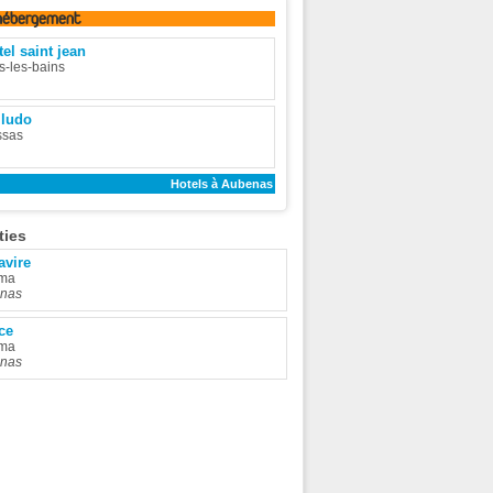
hébergement
el saint jean
s-les-bains
 ludo
ssas
Hotels à Aubenas
ties
avire
ma
nas
ce
ma
nas