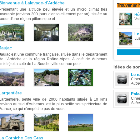
Bienvenue à Lalevade-d'Ardèche
Trouver
un 
Présentant une altitude peu élevée et un micro climat très
favorable (environ 300 jours d'ensoleillement par an), située au
Hôt
coeur d'une région pittoresque et ...
Val
Le
Lu
Jaujac
Jaujac est une commune française, située dans le département
de l'Ardèche et la région Rhône-Alpes. A coté de Aubenas
(miels) et a coté de La Souche,ville connue pour ...
Idées
de sor
Le n
Cine
Aube
Largentière
Pala
Cine
Largentière, petite ville de 2000 habitants située à 10 kms
Aube
environ au sud d'Aubenas est la plus petite sous préfecture de
France, ce qui n'empêche pas de vous ...
La Corniche Des Gras