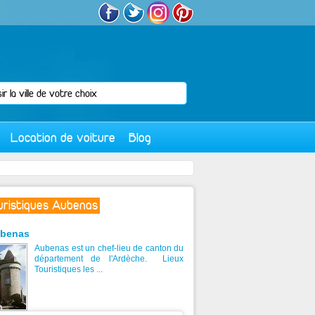
Location de voiture
Blog
ouristiques Aubenas
benas
Aubenas est un chef-lieu de canton du
département de l'Ardèche. Lieux
Touristiques les ...