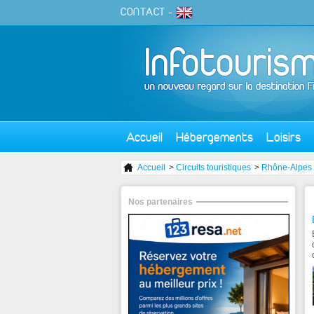
CONTACT
-
Accueil
Hébergements
Loisirs
Accueil
>
Circuits touristiques
>
Rhône-Alpes
Nos partenaires