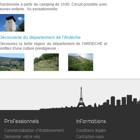
Randonnée à partir du camping de 1h30. Circuit possible avec
jeunes enfants. Vu exceptionnelle
Découverte du département de l'Ardèche
Découvrez la belle région du département de l'ARDECHE et
profitez d'une culture prestigieuse...
Professionnels
Informations
Commercialisation d'établisssement
Conditions légales
aw
Demander votre visa
Contactez-nous