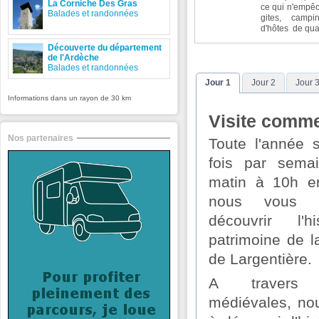
La Corniche Des Gras
ce qui n'empê
Balades et randonnées
gites, camp
d'hôtes de qual
Découverte du département
de l'Ardèche
Balades et randonnées
Jour 1
Jour 2
Jour 
Informations dans un rayon de 30 km
Visite comme
Nos partenaires
Toute l'année
fois par sema
matin à 10h en
nous vous 
découvrir l'
patrimoine de l
de Largentière.
A travers 
médiévales, no