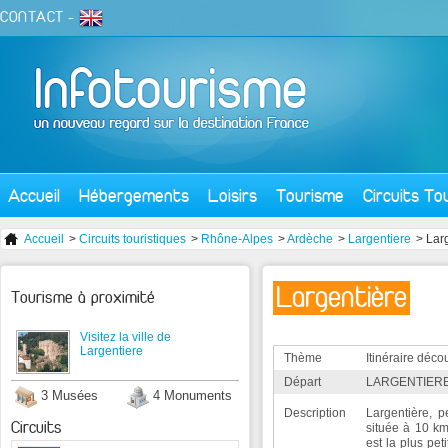
CONTACT
-
Accueil
Hébergements
Loisirs
Tourisme
Circuits To
Accueil
>
Circuits touristiques
>
Rhône-Alpes
>
Ardèche
>
Largentiere
> Lar
Largentière
Tourisme à proximité
Visitez la ville de
Largentiere
Thème
Itinéraire déco
Départ
LARGENTIERE
3 Musées
4 Monuments
Description
Largentière, p
Circuits
située à 10 k
est la plus pet