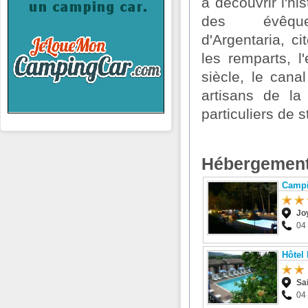
à découvrir l'hi
des évêques
d'Argentaria, ci
les remparts, 
siècle, le can
artisans de la
particuliers de 
Hébergement
Campi
Jo
04
Hôtel
Sai
04