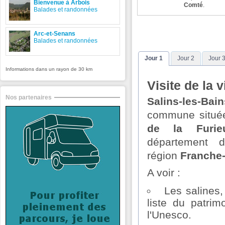
Bienvenue à Arbois
Comté
.
Balades et randonnées
Arc-et-Senans
Balades et randonnées
Jour 1
Jour 2
Jour 
Informations dans un rayon de 30 km
Visite de la 
Nos partenaires
Salins-les-Bain
commune situé
de la Furie
département
région
Franche
A voir :
Les salines,
liste du patri
l'Unesco.