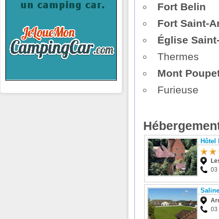
Fort Belin
Fort Saint-A
Église Saint
Thermes
Mont Poupe
Furieuse
Hébergement
Hôtel
Le
03
Salin
Ar
03