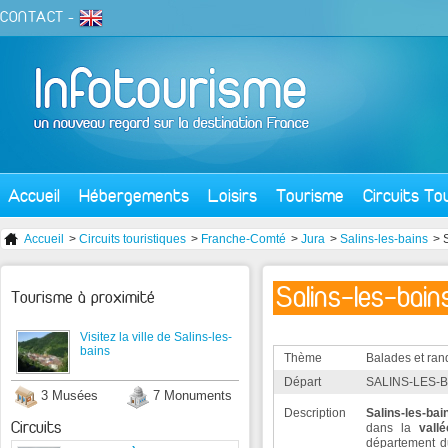
CONTACT
-
Accueil
Hébergements
Loisirs
Tourisme
Circuits To
Accueil
>
Circuits touristiques
>
Franche-Comté
>
Jura
>
Salins-les-bains
> 
Salins-les-bain
Tourisme à proximité
Visitez la ville de Salins-les-
bains
Thème
Balades et ra
Départ
SALINS-LES-B
3 Musées
7 Monuments
Description
Salins-les-ba
Circuits
dans la
vall
département 