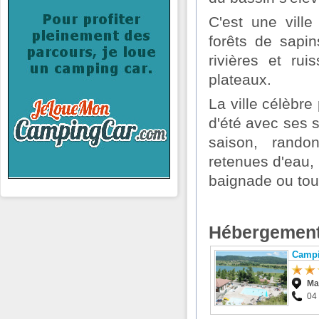
C'est une vill
forêts de sapi
rivières et ru
plateaux.
La ville célèbre
d'été avec ses s
saison, rando
retenues d'eau, 
baignade ou tout
Hébergement
Campi
Ma
04