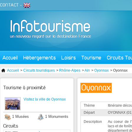
CONTACT
-
Accueil
Hébergements
Loisirs
Tourisme
Circuits To
Accueil
>
Circuits touristiques
>
Rhône-Alpes
>
Ain
>
Oyonnax
> Oyonnax
Oyonnax
Tourisme à proximité
Visitez la ville de Oyonnax
Thème
Itinéraire déco
Départ
OYONNAX (01
1 Musées
1 Monuments
Description
Au coeur de l
Circuits
lacs et de forê
département de 