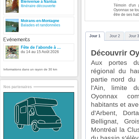
Bienvenue à Nantua
Témoin d'un p
Itinéraire découverte
Oyonnax se tour
être de ses hab
Moirans-en-Montagne
Balades et randonnées
Jour 1
Jour 2
Jour 
Evénements
Fête de l'abonde à ...
Découvrir O
du 14 au 15 Août 2026
Aux portes d
régional du ha
Informations dans un rayon de 30 km
partie nord du
l'Ain, limite
Nos partenaires
Oyonnax co
habitants et a
d'Arbent, Dort
Bellignat, Groi
Montréal la Clu
du bassin s'élè