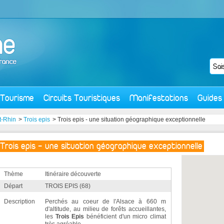
Tourisme
Circuits Touristiques
Manifestations
Guides
t-Rhin
>
Trois epis
> Trois epis - une situation géographique exceptionnelle
Trois epis - une situation géographique exceptionnelle
Thème
Itinéraire découverte
Départ
TROIS EPIS (68)
Description
Perchés au coeur de l'Alsace à 660 m
d'altitude, au milieu de forêts accueillantes,
les
Trois Epis
bénéficient d'un micro climat