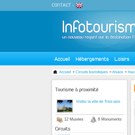
CONTACT
-
Accueil
Hébergements
Loisirs
Accueil
>
Circuits touristiques
>
Alsace
>
Hau
Tourisme à proximité
Visitez la ville de Trois epis
12 Musées
8 Monuments
Circuits