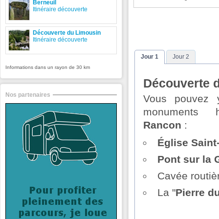
Berneuil
Itinéraire découverte
Découverte du Limousin
Itinéraire découverte
Jour 1
Jour 2
Informations dans un rayon de 30 km
Découverte 
Nos partenaires
Vous pouvez y
monuments h
Rancon
:
Église Saint
Pont sur la
Cavée routiè
La "
Pierre d