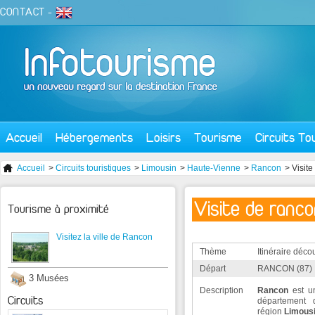
CONTACT
-
Accueil
Hébergements
Loisirs
Tourisme
Circuits To
Accueil
>
Circuits touristiques
>
Limousin
>
Haute-Vienne
>
Rancon
> Visit
Visite de ranc
Tourisme à proximité
Visitez la ville de Rancon
Thème
Itinéraire déco
Départ
RANCON (87)
3 Musées
Description
Rancon
est u
Circuits
département
région
Limous