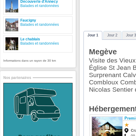
Découverte d'Annecy
Balades et randonnées
Faucigny
Balades et randonnées
Jour 1
Jour 2
Jour 
Le chablais
Balades et randonnées
Megève
Visite des Vieux
Informations dans un rayon de 30 km
Église St Jean B
Surprenant Calv
Nos partenaires
Combloux Combl
Nicolas Sentier
Hébergement
Premi
Cr