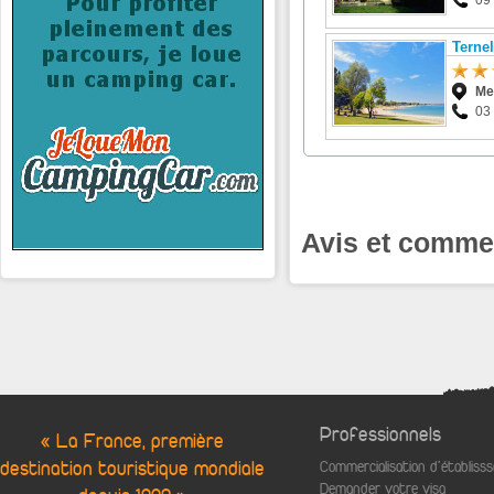
09 
Ternel
Me
03 
Avis et commen
Professionnels
« La France, première
destination touristique mondiale
Commercialisation d'établis
Demander votre visa