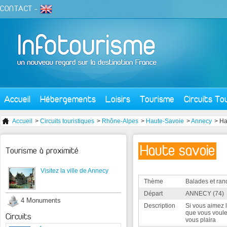
CONTACT
-
Accueil
Hébergements
Loisirs
Tourisme
Circuits To
Accueil
>
Circuits touristiques
>
Rhône-Alpes
>
Haute-Savoie
>
Annecy
> Ha
Haute savoie
Tourisme à proximité
Visitez la ville de Annecy
Thème
Balades et ra
Départ
ANNECY (74)
4 Monuments
Description
Si vous aimez 
que vous voulez
Circuits
vous plaira