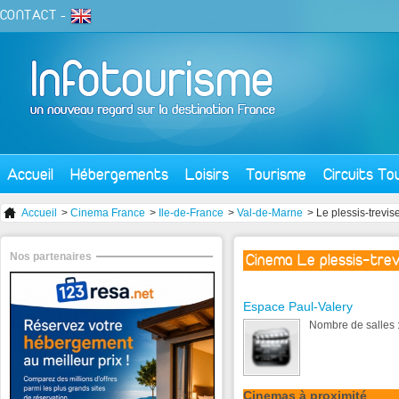
CONTACT
-
Accueil
Hébergements
Loisirs
Tourisme
Circuits To
Accueil
>
Cinema France
>
Ile-de-France
>
Val-de-Marne
> Le plessis-trevis
Nos partenaires
Cinema Le plessis-trev
Espace Paul-Valery
Nombre de salles :
Cinemas à proximité