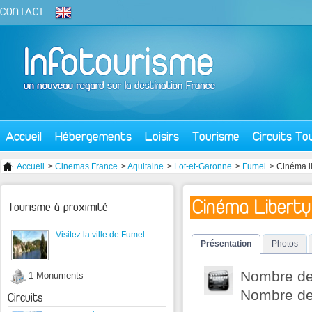
CONTACT
-
Accueil
Hébergements
Loisirs
Tourisme
Circuits To
Accueil
>
Cinemas France
>
Aquitaine
>
Lot-et-Garonne
>
Fumel
> Cinéma l
Cinéma Liberty
Tourisme à proximité
Visitez la ville de Fumel
Présentation
Photos
Nombre de 
1 Monuments
Nombre de 
Circuits