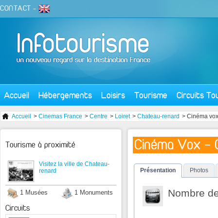
CONTACT
-
Accueil
Hébergements
Loisirs
Tourisme
Circuits To
Accueil
>
Cinemas France
>
Centre
>
Loiret
>
Chateau-renard
> Cinéma vo
Cinéma Vox - 
Tourisme à proximité
Visitez la ville de Chateau-
Présentation
Photos
renard
Nombre de 
1 Musées
1 Monuments
Circuits