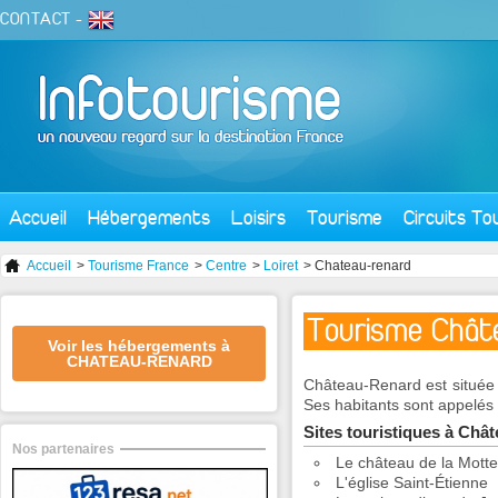
CONTACT
-
Accueil
Hébergements
Loisirs
Tourisme
Circuits To
Accueil
>
Tourisme France
>
Centre
>
Loiret
> Chateau-renard
Tourisme Chât
Voir les hébergements à
CHATEAU-RENARD
Château-Renard est située 
Ses habitants sont appelés 
Sites touristiques à Châ
Nos partenaires
Le château de la Mott
L'église Saint-Étienne