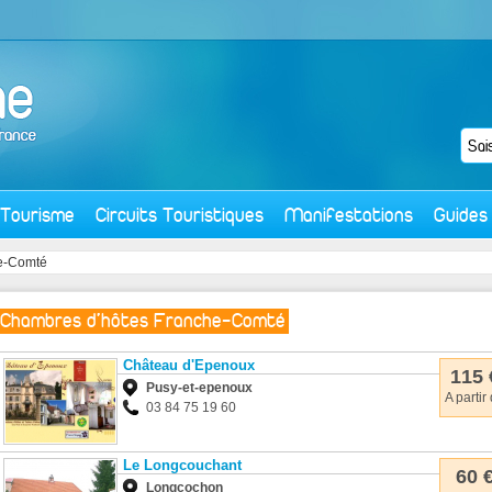
Tourisme
Circuits Touristiques
Manifestations
Guides
e-Comté
Chambres d'hôtes Franche-Comté
Château d'Epenoux
115 
Pusy-et-epenoux
A partir
03 84 75 19 60
Le Longcouchant
60 
Longcochon