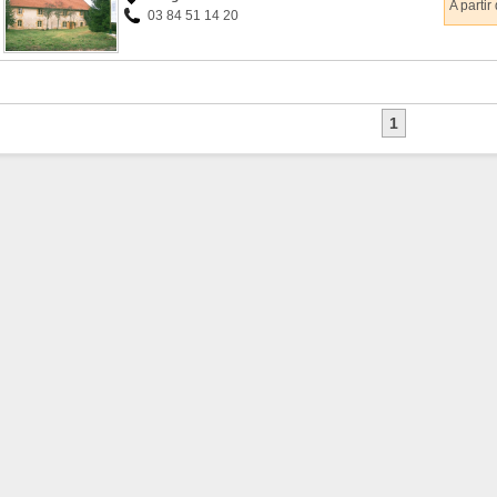
A partir
03 84 51 14 20
1