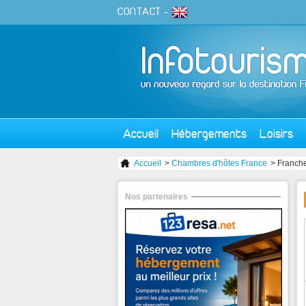
CONTACT
-
Accueil
Hébergements
Loisirs
Accueil
>
Chambres d'hôtes France
> Franch
Nos partenaires