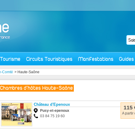
Tourisme
Circuits Touristiques
Manifestations
Guides
e-Comté
> Haute-Saône
Chambres d'hôtes Haute-Saône
Château d'Epenoux
115 
Pusy-et-epenoux
A partir
03 84 75 19 60