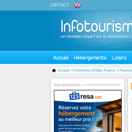
CONTACT
-
Accueil
Hébergements
Loisirs
Accueil
>
Chambres d'hôtes France
>
Franch
Nos partenaires