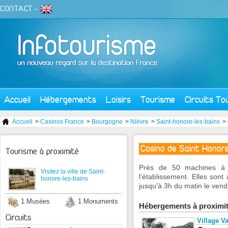
CONTACT
-
Accueil
Hébergements
Loisirs
Tourisme
Circuits To
Accueil
>
Casinos France
>
Bourgogne
>
Nièvre
>
Saint-honore-les-bains
>
Casino de Saint Honore
Tourisme à proximité
Près de 50 machines à 
Visitez la ville de Saint-
l’établissement. Elles sont 
honore-les-bains
jusqu’à 3h du matin le vendre
1 Musées
1 Monuments
Hébergements à proximi
Circuits
Village V