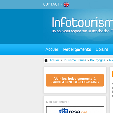
CONTACT
-
Accueil
Hébergements
Loisirs
Accueil
>
Tourisme France
>
Bourgogne
>
Ni
Voir les hébergements à
SAINT-HONORE-LES-BAINS
Nos partenaires