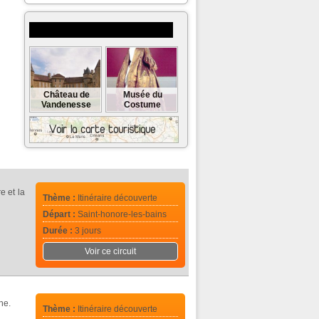
Musées et monuments à visiter
Château de
Musée du
Vandenesse
Costume
e et la
Thème :
Itinéraire découverte
Départ :
Saint-honore-les-bains
Durée :
3 jours
Voir ce circuit
ne.
Thème :
Itinéraire découverte