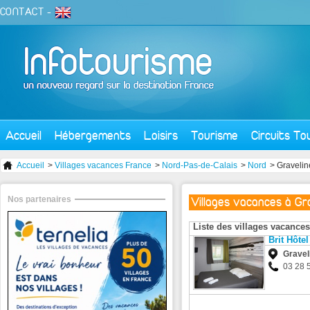
CONTACT
-
Accueil
Hébergements
Loisirs
Tourisme
Circuits To
Accueil
>
Villages vacances France
>
Nord-Pas-de-Calais
>
Nord
> Gravelin
Nos partenaires
Villages vacances à Gr
Liste des villages vacances
Brit Hôtel
Gravel
03 28 