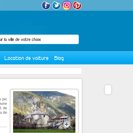
Location de voiture
Blog
 pic
mmune
té de
eu de