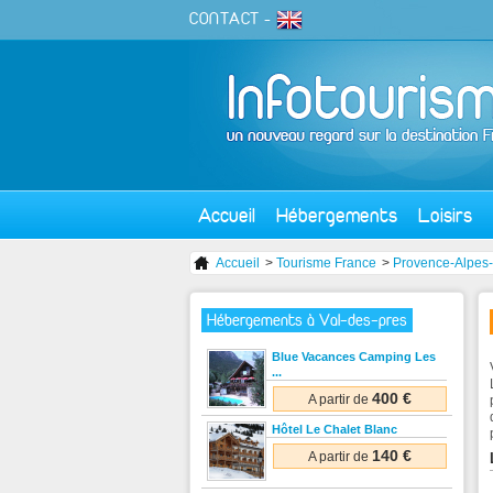
CONTACT
-
Accueil
Hébergements
Loisirs
Accueil
>
Tourisme France
>
Provence-Alpes-
Hébergements à Val-des-pres
Blue Vacances Camping Les
...
400 €
A partir de
Hôtel Le Chalet Blanc
140 €
A partir de