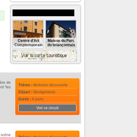
Musées et monuments à visiter
Centre d'Art
Maison du Parc
Comptemporain
du briançonnais
ière de
Thème :
Itinéraire découverte
nt "les
Départ :
Montgenevre
Durée :
6 jours
Voir ce circuit
n scène