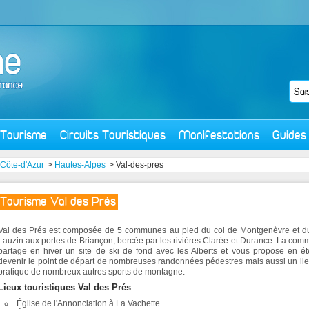
Tourisme
Circuits Touristiques
Manifestations
Guides
Côte-d'Azur
>
Hautes-Alpes
> Val-des-pres
Tourisme Val des Prés
Val des Prés est composée de 5 communes au pied du col de Montgenèvre et du
Lauzin aux portes de Briançon, bercée par les rivières Clarée et Durance. La co
partage en hiver un site de ski de fond avec les Alberts et vous propose en é
devenir le point de départ de nombreuses randonnées pédestres mais aussi un li
pratique de nombreux autres sports de montagne.
Lieux touristiques Val des Prés
Église de l'Annonciation à La Vachette