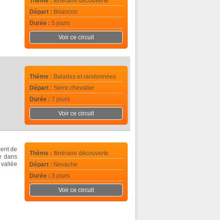
Thème :
Itinéraire découverte
Départ :
Briancon
Durée :
5 jours
Voir ce circuit
Thème :
Balades et randonnées
Départ :
Serre chevalier
Durée :
7 jours
Voir ce circuit
ment de
Thème :
Itinéraire découverte
e dans
 vallée
Départ :
Nevache
Durée :
3 jours
Voir ce circuit