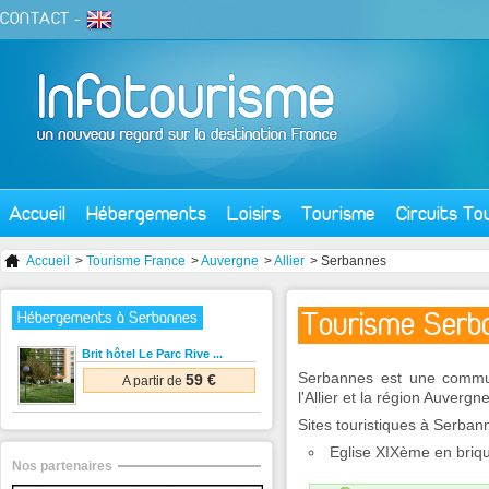
CONTACT
-
Accueil
Hébergements
Loisirs
Tourisme
Circuits To
Accueil
>
Tourisme France
>
Auvergne
>
Allier
> Serbannes
Tourisme Serb
Hébergements à Serbannes
Brit hôtel Le Parc Rive ...
Serbannes est une commun
59 €
A partir de
l'Allier et la région Auvergne
Sites touristiques à Serban
Eglise XIXème en briqu
Nos partenaires