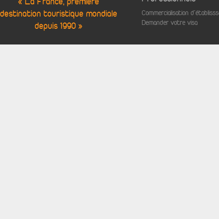
« La France, première
destination touristique mondiale
Commercialisation d'établis
Demander votre visa
depuis 1990 »