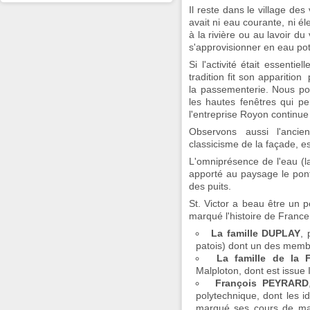
Il reste dans le village des
avait ni eau courante, ni éle
à la rivière ou au lavoir du 
s'approvisionner en eau pot
Si l'activité était essenti
tradition fit son apparition
la passementerie. Nous po
les hautes fenêtres qui pe
l'entreprise Royon continue 
Observons aussi l'ancien
classicisme de la façade, e
L'omniprésence de l'eau (la
apporté au paysage le pont
des puits.
St. Victor a beau être un pe
marqué l'histoire de France
La famille DUPLAY
, 
patois) dont un des membr
La famille de la
Malploton, dont est issue 
François PEYRARD
polytechnique, dont les i
marqué ses cours de mat