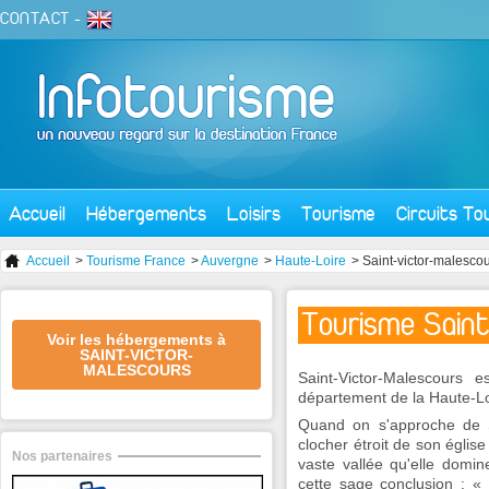
CONTACT
-
Accueil
Hébergements
Loisirs
Tourisme
Circuits To
Accueil
>
Tourisme France
>
Auvergne
>
Haute-Loire
> Saint-victor-malesco
Tourisme Sain
Voir les hébergements à
SAINT-VICTOR-
MALESCOURS
Saint-Victor-Malescours
département de la Haute-Lo
Quand on s'approche de St
clocher étroit de son église
Nos partenaires
vaste vallée qu'elle domine
cette sage conclusion : « 