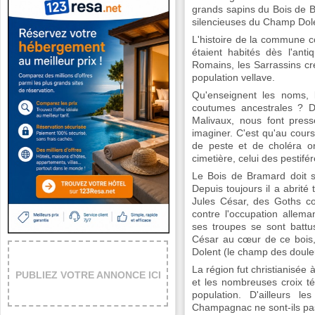
grands sapins du Bois de B
silencieuses du Champ Dol
L'histoire de la commune c
étaient habités dès l'anti
Romains, les Sarrassins cr
population vellave.
Qu'enseignent les noms, l
coutumes ancestrales ? D'
Malivaux, nous font pre
imaginer. C'est qu'au cour
de peste et de choléra on
cimetière, celui des pestifé
Le Bois de Bramard doit s
Depuis toujours il a abrité 
Jules César, des Goths con
contre l'occupation allem
ses troupes se sont battu
César au cœur de ce bois
Dolent (le champ des doule
La région fut christianisée à
PUBLIEZ VOTRE ANNONCE ICI
et les nombreuses croix té
population. D'ailleurs le
Champagnac ne sont-ils pas