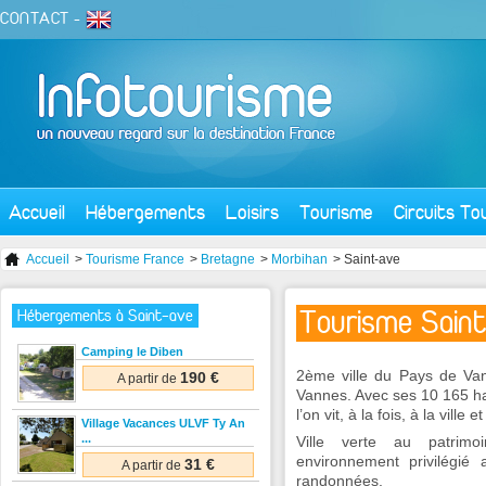
CONTACT
-
Accueil
Hébergements
Loisirs
Tourisme
Circuits To
Accueil
>
Tourisme France
>
Bretagne
>
Morbihan
> Saint-ave
Tourisme Sain
Hébergements à Saint-ave
Camping le Diben
2ème ville du Pays de Van
190 €
A partir de
Vannes. Avec ses 10 165 habi
l’on vit, à la fois, à la ville
Village Vacances ULVF Ty An
...
Ville verte au patrimo
environnement privilégi
31 €
A partir de
randonnées.