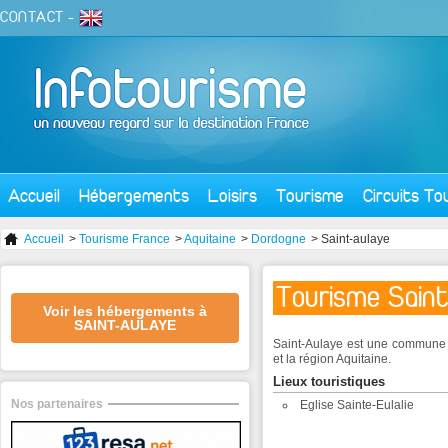
CONTACT
-
Accueil
Hébergements
Loisirs
Tourisme
Circuits To
Accueil
>
Tourisme France
>
Aquitaine
>
Dordogne
> Saint-aulaye
Tourisme Sain
Voir les hébergements à
SAINT-AULAYE
Saint-Aulaye est une commune 
et la région Aquitaine.
Lieux touristiques
Nos partenaires
Eglise Sainte-Eulalie