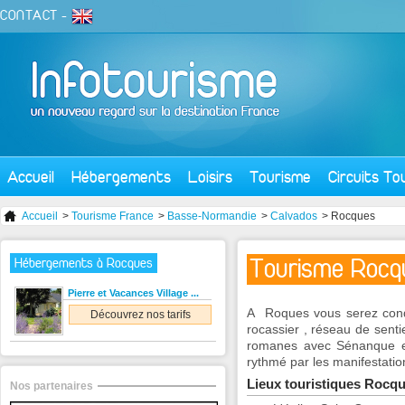
CONTACT
-
Accueil
Hébergements
Loisirs
Tourisme
Circuits To
Accueil
>
Tourisme France
>
Basse-Normandie
>
Calvados
> Rocques
Tourisme Rocq
Hébergements à Rocques
Pierre et Vacances Village ...
A Roques vous serez conqui
Découvrez nos tarifs
rocassier , réseau de senti
romanes avec Sénanque et
rythmé par les manifestations
Lieux touristiques Rocq
Nos partenaires