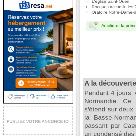
L'église Saint-Ouen
Rocques accueille les 
Oratoire Notre-Dame-
Améliorer la prése
A la découvert
Pendant 4 jours,
Normandie. Ce te
s'étend sur deux
la Basse-Norma
PUBLIEZ VOTRE ANNONCE ICI
passant par Caen
un condensé des s