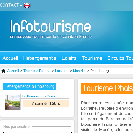
CONTACT
-
Accueil
Hébergements
Loisirs
Tourisme
Circuits To
Accueil
>
Tourisme France
>
Lorraine
>
Moselle
> Phalsbourg
Tourisme Phal
Hébergements à Phalsbourg
Le Hameau des Sens
Phalsbourg est située dan
150 €
A partir de
Lorraine. Peuplée d'environ 
Elle sert également de cadre
fait partie du Parc naturel
Biosphère Transfrontalièr
Nos partenaires
visiter le Musée, aller au