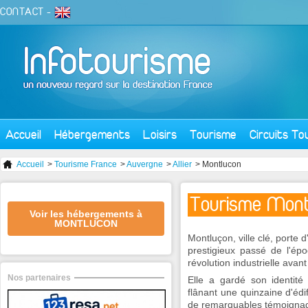
CONTACT
-
Accueil
Hébergements
Loisirs
Tourisme
Circuits To
Accueil
>
Tourisme France
>
Auvergne
>
Allier
> Montlucon
Tourisme Mont
Voir les hébergements à
MONTLUCON
Montluçon, ville clé, porte 
prestigieux passé de l'ép
révolution industrielle avan
Nos partenaires
Elle a gardé son identité
flânant une quinzaine d'éd
de remarquables témoigna