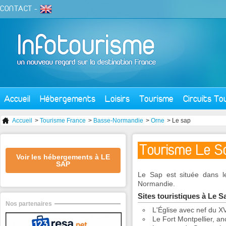
CONTACT
-
Accueil
Hébergements
Loisirs
Tourisme
Circuits To
Accueil
>
Tourisme France
>
Basse-Normandie
>
Orne
> Le sap
Tourisme Le S
Voir les hébergements à LE
SAP
Le Sap est située dans l
Normandie.
Sites touristiques à Le S
Nos partenaires
L'Église avec nef du XV
Le Fort Montpellier, a