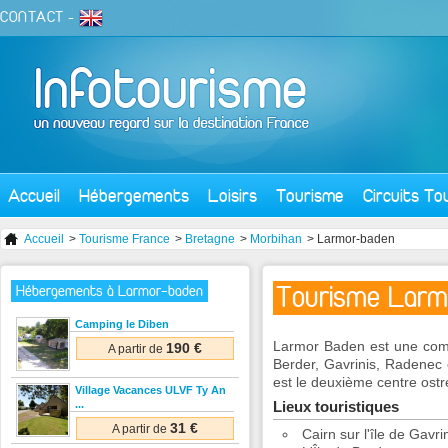
CONTACT
-
Accueil
Hébergements
Loisirs
Tourisme
Circuits To
Accueil
>
Tourisme France
>
Bretagne
>
Morbihan
> Larmor-baden
Tourisme Lar
Hébergements à Larmor-baden
Camping le Diben
Larmor Baden est une com
190 €
A partir de
Berder, Gavrinis, Radenec
est le deuxième centre ostr
Village Vacances ULVF Ty An
...
Lieux touristiques
31 €
A partir de
Cairn sur l'île de Gavri