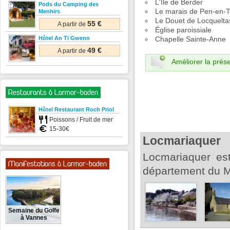
L'Île de Berder
Pods du Camping des
Le marais de Pen-en-To
Menhirs
Le Douet de Locqueltas 
55 €
A partir de
Église paroissiale
Hôtel An Ti Gwenn
Chapelle Sainte-Anne
49 €
A partir de
Améliorer la prése
Restaurants à Larmor-baden
Hôtel Restaurant Roch Priol
Poissons / Fruit de mer
15-30€
Locmariaquer
Locmariaquer es
Manifestations à Larmor-baden
département du Mo
Semaine du Golfe
à Vannes