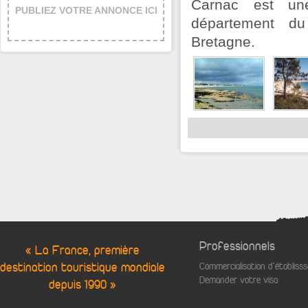
Carnac est un
PUBLIEZ VOTRE ANNONCE ICI
département d
Bretagne.
Professionnels
« La France, première
destination touristique mondiale
Commercialisation d'établis
Demander votre visa
depuis 1990 »