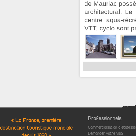
de Mauriac possèd
architectural. L
centre aqua-récré
VTT, cyclo sont p
Professionnels
« La France, première
destination touristique mondiale
Commercialisation d'établis
Demander votre visa
depuis 1990 »