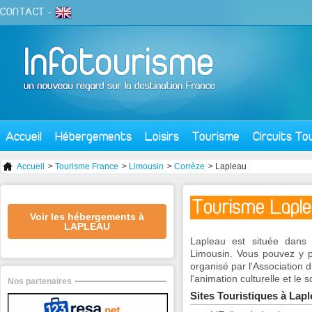
CONTACT
-
Accueil
Hébergements
Loisirs
Tourisme
Circuits To
Accueil
>
Tourisme France
>
Limousin
>
Corrèze
> Lapleau
Tourisme Lapl
Voir les hébergements à
LAPLEAU
Lapleau est située dans
Limousin. Vous pouvez y pa
organisé par l'Association 
l'animation culturelle et le s
Nos partenaires
Sites Touristiques à Lap