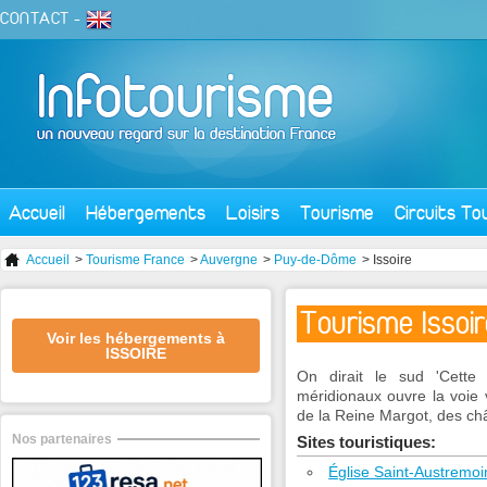
CONTACT
-
Accueil
Hébergements
Loisirs
Tourisme
Circuits To
Accueil
>
Tourisme France
>
Auvergne
>
Puy-de-Dôme
> Issoire
Tourisme Issoir
Voir les hébergements à
ISSOIRE
On dirait le sud 'Cette
méridionaux ouvre la voie 
de la Reine Margot, des ch
Nos partenaires
Sites touristiques:
Église Saint-Austremoi