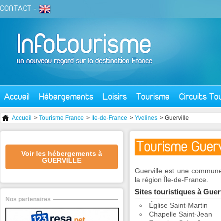
CONTACT
-
Accueil
Hébergements
Loisirs
Tourisme
Circuits To
Accueil
>
Tourisme France
>
Ile-de-France
>
Yvelines
> Guerville
Tourisme Guervi
Voir les hébergements à
GUERVILLE
Guerville est une commune
la région Île-de-France.
Sites touristiques à Guer
Nos partenaires
Église Saint-Martin
Chapelle Saint-Jean