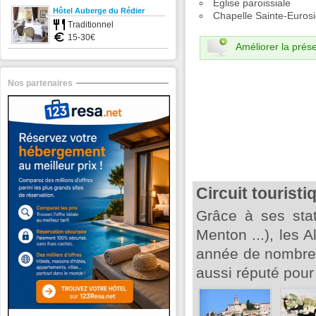
Église paroissiale
Hôtel Auberge du Rédier
Chapelle Sainte-Euros
Traditionnel
15-30€
Améliorer la prése
Nos partenaires
Circuit tourist
Grâce à ses stat
Menton ...), les 
année de nombreu
aussi réputé pou