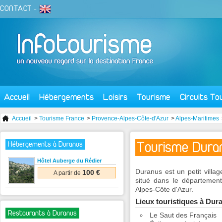
CONTACT
-
Accueil
Hébergements
Loisirs
Tourisme
Circuits To
Accueil
>
Tourisme France
>
Provence-Alpes-Côte-d'Azur
>
Alpes-Maritimes
Tourisme Dura
Hébergements à Duranus
Hôtel Auberge du Rédier
Duranus est un petit villag
100 €
A partir de
situé dans le département
Alpes-Côte d'Azur.
Lieux touristiques à Dur
Restaurants à Duranus
Le Saut des Français