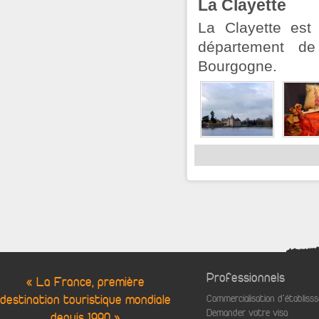
La Clayette
La Clayette es
département de
Bourgogne.
Professionnels
« La France, première
destination touristique mondiale
Commercialisation d'établis
Demander votre visa
depuis 1990 »