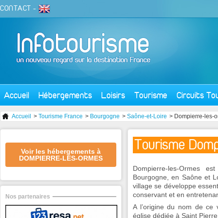
CONTACT
-
Accueil
Hébergements
Loisirs
Tourisme
Circuits To
Accueil
>
Tourisme France
>
Bourgogne
>
Saône-et-Loire
> Dompierre-les-
Tourisme Domp
Voir les hébergements à
DOMPIERRE-LES-ORMES
Dompierre-les-Ormes est
Bourgogne, en Saône et Loi
village se développe essenti
conservant et en entretena
Nos partenaires
A l’origine du nom de ce v
église dédiée à Saint Pierre