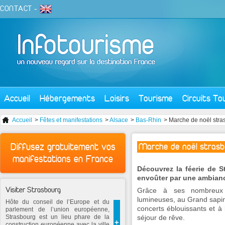
CONTACT
-
Accueil
Hébergements
Loisirs
Tourisme
Circuits To
Accueil
>
Fêtes et manifestations
>
Alsace
>
Bas-Rhin
> Marche de noël stra
Diffusez gratuitement vos
Marche de noël stras
manifestations en France
Découvrez la féerie de S
envoûter par une ambian
Visiter Strasbourg
Grâce à ses nombreux c
lumineuses, au Grand sapin 
Hôte du conseil de l’Europe et du
concerts éblouissants et à 
parlement de l’union européenne,
Strasbourg est un lieu phare de la
séjour de rêve.
+
construction européenne avec la ville