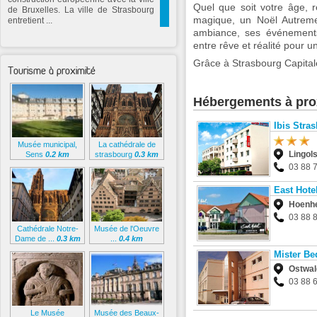
Quel que soit votre âge, 
de Bruxelles. La ville de Strasbourg
magique, un Noël Autrem
entretient ...
ambiance, ses événements 
entre rêve et réalité pour 
Grâce à Strasbourg Capital
Tourisme à proximité
Hébergements à pro
Ibis Stra
Musée municipal,
La cathédrale de
Lingol
Sens
0.2 km
strasbourg
0.3 km
03 88 
East Hote
Hoenh
03 88 
Cathédrale Notre-
Musée de l'Oeuvre
Dame de ...
0.3 km
...
0.4 km
Mister Be
Ostwal
03 88 
Le Musée
Musée des Beaux-