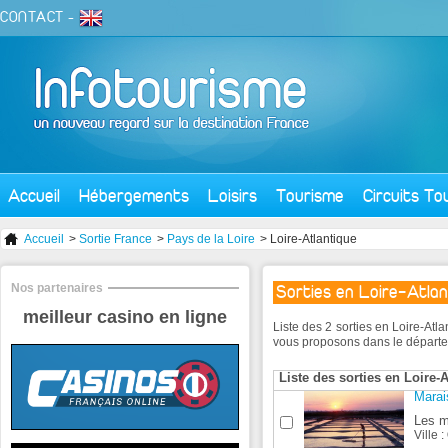
CONTACT
-
Accueil
Hébergements
Loisirs
Tourisme
Circuits To
Accueil
>
Sortie France
>
Pays de la Loire
> Loire-Atlantique
Nos partenaires
Sorties en Loire-Atlan
meilleur casino en ligne
Liste des 2 sorties en Loire-At
vous proposons dans le départ
Liste des sorties en Loire-
Marai
Les m
Ville :