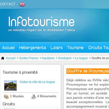
CONTACT
-
Accueil
Hébergements
Loisirs
Tourisme
Circuits To
Accueil
>
Sorties France
>
Aquitaine
>
Dordogne
>
Le bugue
> Gouffre de 
Gouffre de Proumeyss
Tourisme à proximité
Déjà célèbre au XVIIIe sièc
Visitez la ville de Le bugue
Proumeyssac ne fut exploré
Proumeyssac est aujourd'hu
Par un tunnel, on accède 
1 Musées
4 Monuments
aux parois ornées d'une mult
beauté exceptionnelles. L
Circuits
accompagnement musical com