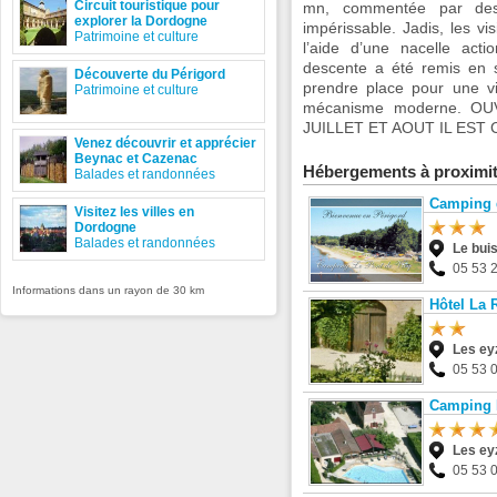
Circuit touristique pour
mn, commentée par des 
explorer la Dordogne
impérissable. Jadis, les v
Patrimoine et culture
l’aide d’une nacelle act
descente a été remis en s
Découverte du Périgord
prendre place pour une vis
Patrimoine et culture
mécanisme moderne. O
JUILLET ET AOUT IL EST
Venez découvrir et apprécier
Beynac et Cazenac
Hébergements à proximi
Balades et randonnées
Camping 
Visitez les villes en
Dordogne
Balades et randonnées
Le bui
05 53 
Informations dans un rayon de 30 km
Hôtel La 
Les eyz
05 53 
Camping L
Les eyz
05 53 