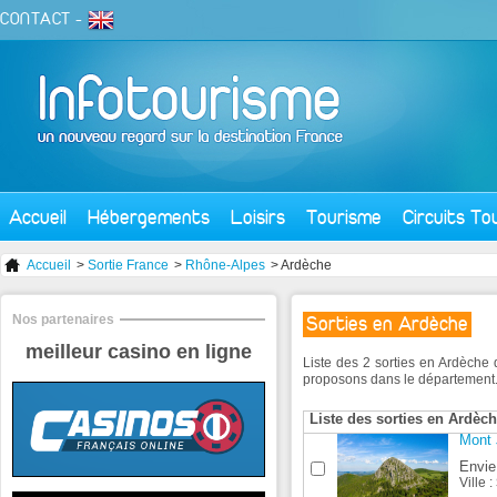
CONTACT
-
Accueil
Hébergements
Loisirs
Tourisme
Circuits To
Accueil
>
Sortie France
>
Rhône-Alpes
> Ardèche
Nos partenaires
Sorties en Ardèche
meilleur casino en ligne
Liste des 2 sorties en Ardèche
proposons dans le département
Liste des sorties en Ardèc
Mont 
Envie 
Ville :